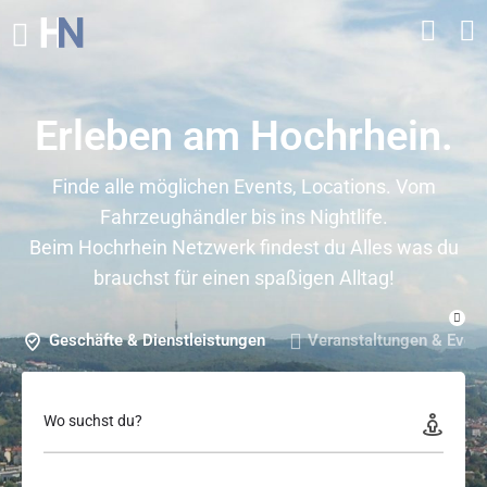
Erleben am Hochrhein.
Finde alle möglichen Events, Locations. Vom
Fahrzeughändler bis ins Nightlife.
Beim Hochrhein Netzwerk findest du Alles was du
brauchst für einen spaßigen Alltag!
Geschäfte & Dienstleistungen
Veranstaltungen & Even
Wo suchst du?