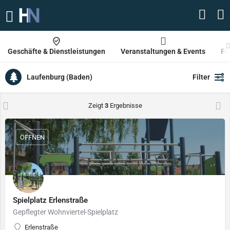
Geschäfte & Dienstleistungen
Veranstaltungen & Events
Fr
Laufenburg (Baden)
Filter
Zeigt
3
Ergebnisse
ÖFFNEN
Spielplatz Erlenstraße
Gepflegter Wohnviertel-Spielplatz
Erlenstraße