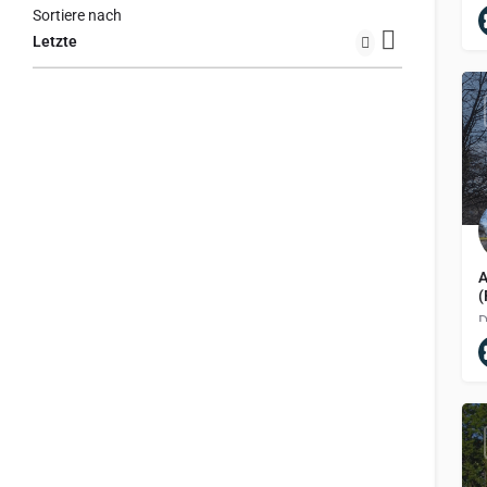
Sortiere nach
Letzte
A
(
D