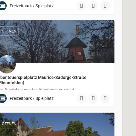
Lerchenstraße
Freizeitpark / Spielplatz
ÖFFNEN
benteuerspielplatz Maurice-Sadorge-Straße
Rheinfelden)
er Spielplatz wo das Abenteuer erwacht!
Freizeitpark / Spielplatz
Maurice-Sadorge-Straße 1
ÖFFNEN