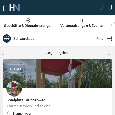
Geschäfte & Dienstleistungen
Veranstaltungen & Events
Fr
Schwörstadt
Filter
Zeigt
1
Ergebnis
ÖFFNEN
Spielplatz Brunnenweg
Krativ austoben und spielen!
Brunnenweg