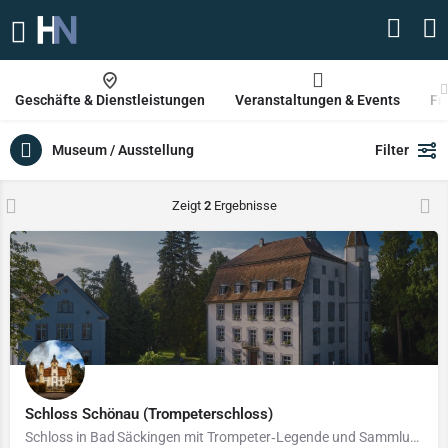
Geschäfte & Dienstleistungen
Veranstaltungen & Events
Fr
Museum / Ausstellung
Filter
Zeigt
2
Ergebnisse
Schloss Schönau (Trompeterschloss)
Schloss in Bad Säckingen mit Trompeter‑Legende und Sammlung – am Hochrhein gelegen.