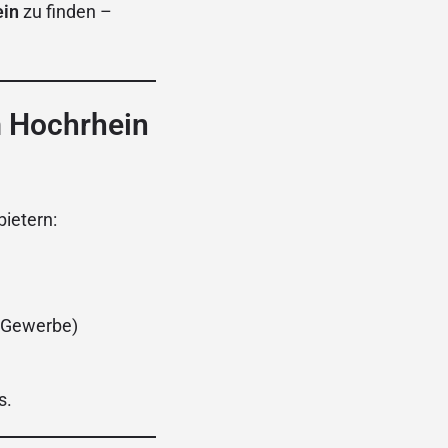
ein
zu finden –
m Hochrhein
ietern:
 Gewerbe)
s.