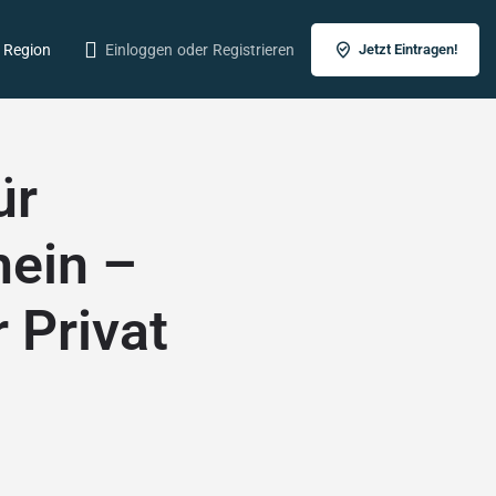
r Region
Einloggen
oder
Registrieren
Jetzt Eintragen!
ür
ein –
r Privat