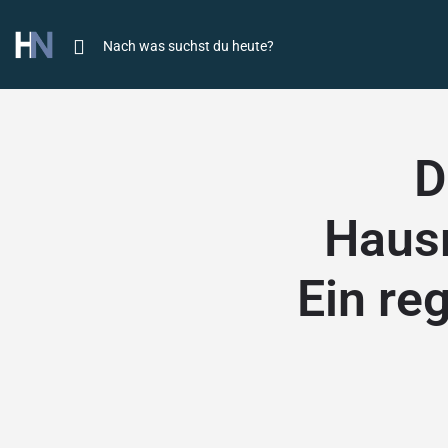
D
Haus
Ein reg