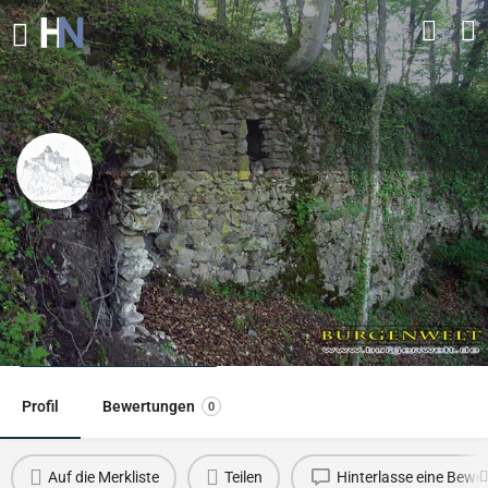
Burgruine Gutenburg
Ruine einer Höhenburg oberhalb des Rheintals bei
Waldshut‑Tiengen
Direkt Kontaktieren
Profil
Bewertungen
0
Auf die Merkliste
Teilen
Hinterlasse eine Bewe