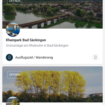
ÖFFNEN
Rheinpark Bad Säckingen
Grünanlage am Rheinufer in Bad Säckingen
Ausflugsziel / Wanderweg
ÖFFNEN