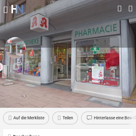
Linden Apotheke
Kontakt-Email
heringniclas@gmail.com
Profil
Bewertungen
0
Auf die Merkliste
Teilen
Hinterlasse eine Bewe