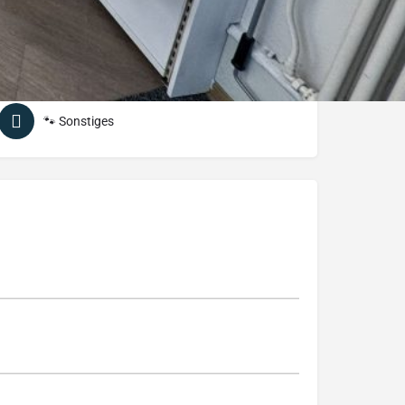
🐾 Sonstiges