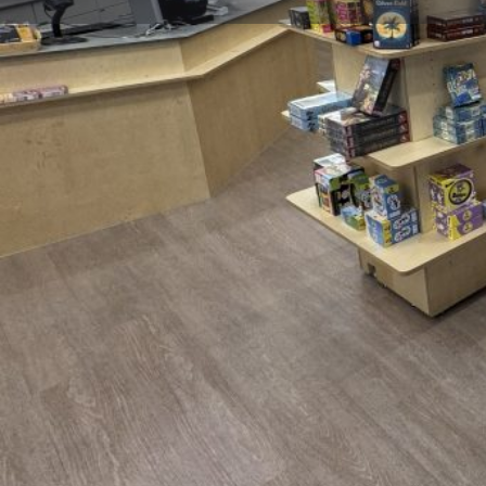
Route berechnen
Webs
Beschreibung
Deine Adresse für Spiele aller Art (Brettspiele, Gesells
Games), Comics und Mangas. Das integrierte kleine C
Probespielen in entspannter Atmosphäre ein. Komm d
Adresse