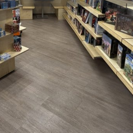
Profil
Bewertungen
0
eite
Auf die Merkliste
Teilen
Hinterlasse ein
Jetzt geschlossen
chaftsspiele, Trading Card
afé lädt zum Verweilen und
Galerie
och einfach mal vorbei.