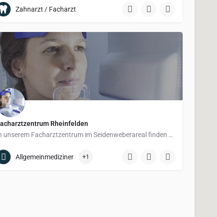
Zahnarzt / Facharzt
acharztzentrum Rheinfelden
In unserem Facharztzentrum im Seidenweberareal finden Sie Fachärzte der…
Allgemeinmediziner
+1