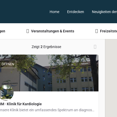
Home
Entdecken
Neuigkeiten de
gen
Veranstaltungen & Events
Freizeitst
Zeigt
2
Ergebnisse
ÖFFNEN
IM · Klinik für Kardiologie
Unsere Klinik bietet ein umfassendes Spektrum an diagnostischen und therapeutischen Verfahren zur Behandlung…