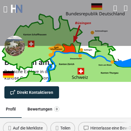
Büsingen am Hochrhein (Exklave)
Deutsche Exklave in der Schweiz direkt am Hochrhein –
kuriose Grenzsituation
Direkt Kontaktieren
Profil
Bewertungen
0
Auf die Merkliste
Teilen
Hinterlasse eine Bewe