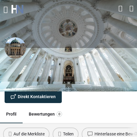
Dom St. Blasien
Große Kirchenkuppel inmitten des Hochschwarzwalds nahe
dem Hochrhein.
Direkt Kontaktieren
Profil
Bewertungen
0
Auf die Merkliste
Teilen
Hinterlasse eine Bewe