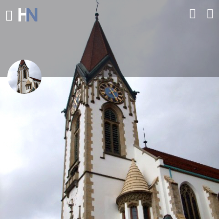
Gailingen am Hochrhein
leiner, historischer Ort mit Kirche, jüdischem Friedhof und
Holzbrücke
Direkt Kontaktieren
Profil
Bewertungen
0
Auf die Merkliste
Teilen
Hinterlasse eine Bewe