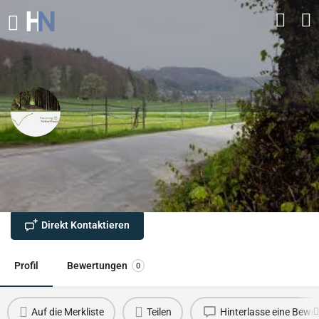
Naturweg Waldshut‑Tiengen
Spazier‑ und Wanderweg zwischen Waldshut und Tiengen am
Hochrhein.
Direkt Kontaktieren
Profil
Bewertungen
0
Auf die Merkliste
Teilen
Hinterlasse eine Bewe