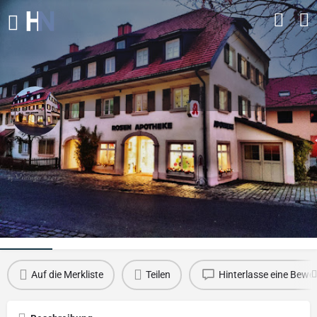
Rosen-Apotheke
Kontakt-Email
heringniclas@gmail.com
Profil
Bewertungen
0
Auf die Merkliste
Teilen
Hinterlasse eine Bewe