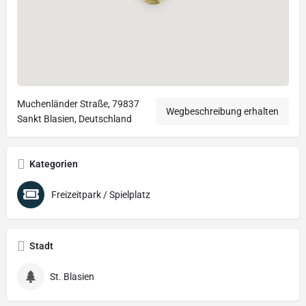
Muchenländer Straße, 79837
Wegbeschreibung erhalten
Sankt Blasien, Deutschland
Kategorien
Freizeitpark / Spielplatz
Stadt
St. Blasien