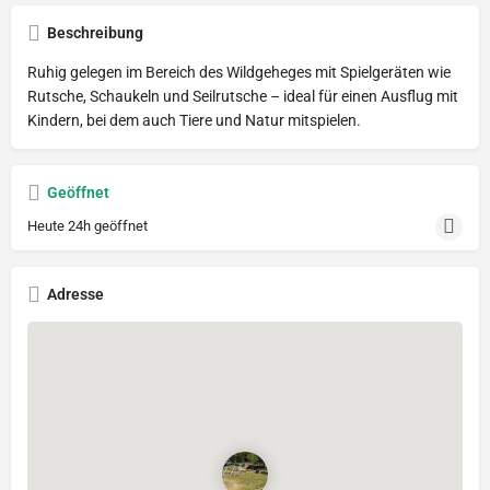
Beschreibung
Ruhig gelegen im Bereich des Wildgeheges mit Spielgeräten wie
Rutsche, Schaukeln und Seilrutsche – ideal für einen Ausflug mit
Kindern, bei dem auch Tiere und Natur mitspielen.
Geöffnet
Heute 24h geöffnet
Adresse