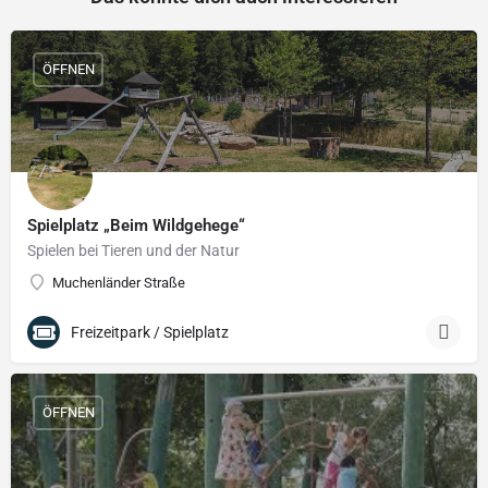
ÖFFNEN
Spielplatz „Beim Wildgehege“
Spielen bei Tieren und der Natur
Muchenländer Straße
Freizeitpark / Spielplatz
ÖFFNEN