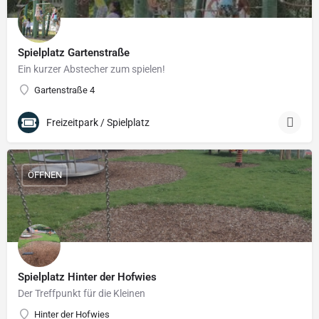
Spielplatz Gartenstraße
Ein kurzer Abstecher zum spielen!
Gartenstraße 4
Freizeitpark / Spielplatz
ÖFFNEN
Spielplatz Hinter der Hofwies
Der Treffpunkt für die Kleinen
Hinter der Hofwies