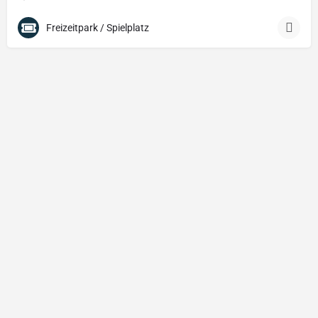
Freizeitpark / Spielplatz