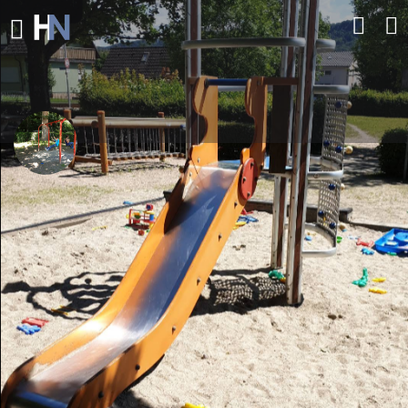
Spielplatz Obermooser Str.
Spielplatz an der Obermooser Str.
Direkt Kontaktieren
Profil
Bewertungen
0
Auf die Merkliste
Teilen
Hinterlasse eine Bewe