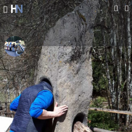
Waldspielplatz Urberg — Dachsberg
Tierischer Spielspaß für Kinder mit Abenteuerlaune
Route berechnen
Direkt Kontaktieren
Profil
Bewertungen
0
Route berechnen
Auf die Merkliste
Teilen