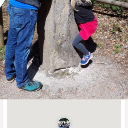
Beschreibung
Ein echter Naturspielplatz mit Holzburgen, Tier-Figuren und
Pfaden — ideal für Kinder, die Abenteuer in Wald-Atmosphäre
lieben; auch als Ausflugsziel mit Wanderkombination beliebt.
Geöffnet
Heute 24h geöffnet
Adresse