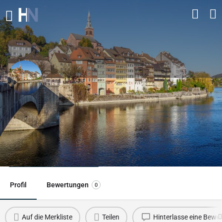
Altstadt Laufenburg
Historische Altstadt an der deutsch‑schweizerischen Grenze
am Hochrhein – geteilt durch den Fluss.
Direkt Kontaktieren
Profil
Bewertungen
0
Auf die Merkliste
Teilen
Hinterlasse eine Bewe