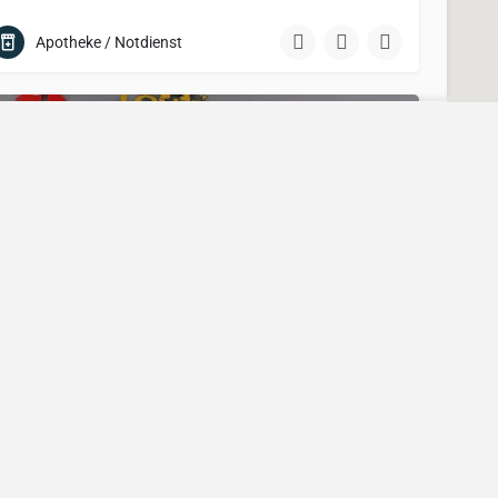
Apotheke / Notdienst
ÖFFNEN
 DEN HOCHRHEIN
UNSERE PARTNER
ue Orte
Als Vertriebspartner bewerben
fehlungen
oder anmelden
1meter Design
nzerte
öwen- Apotheke Rheinfelden
Retaro Group
Wir sind stolz darauf, die Apotheke zu sein, auf die sich unsere Kunden verlassen können. Unser freundliches…
Apotheke / Notdienst
GESCHLOSSEN