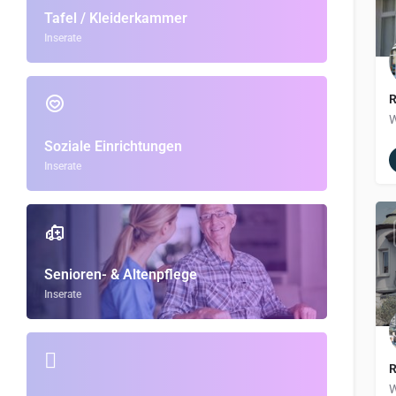
Tafel / Kleiderkammer
Inserate
R
Soziale Einrichtungen
Inserate
Senioren- & Altenpflege
Inserate
R