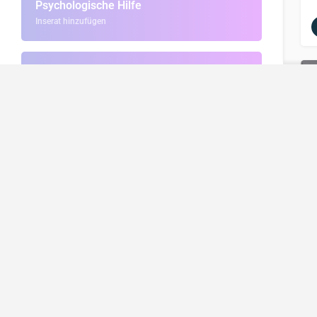
Psychologische Hilfe
Inserat hinzufügen
Polizei / Feuerwehr
ENTDECKE
Inserate
Entdecke ne
Unsere Emp
Mithilfe vieler Partner und Nutzer wollen wir
Unser Blog
eine (wieder) starke Wirtschaft für den
Events & Ko
L
Hochrhein schaffen. Wir verbinden
Krankenhaus / Klinik
Unternehmen, Kunden und Menschen.
3 Auflistungen
Apotheke / Notdienst