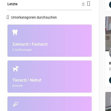
Letzte
Unterkategorien durchsuchen
Zahnarzt / Facharzt
2 Auflistungen
B
Tierarzt / Notruf
Inserate