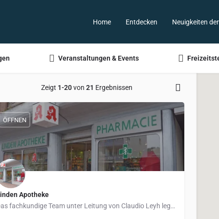
Home
Entdecken
Neuigkeiten de
gen
Veranstaltungen & Events
Freizeitst
Zeigt
1-20
von
21
Ergebnissen
ÖFFNEN
inden Apotheke
Das fachkundige Team unter Leitung von Claudio Leyh legt großen Wert darauf, Sie umfassend zu beraten – etwa…